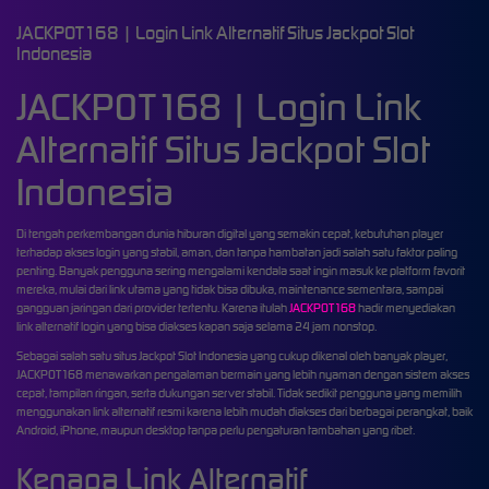
JACKPOT168 | Login Link Alternatif Situs Jackpot Slot
Indonesia
JACKPOT168 | Login Link
Alternatif Situs Jackpot Slot
Indonesia
Di tengah perkembangan dunia hiburan digital yang semakin cepat, kebutuhan player
terhadap akses login yang stabil, aman, dan tanpa hambatan jadi salah satu faktor paling
penting. Banyak pengguna sering mengalami kendala saat ingin masuk ke platform favorit
mereka, mulai dari link utama yang tidak bisa dibuka, maintenance sementara, sampai
gangguan jaringan dari provider tertentu. Karena itulah
JACKPOT168
hadir menyediakan
link alternatif login yang bisa diakses kapan saja selama 24 jam nonstop.
Sebagai salah satu situs Jackpot Slot Indonesia yang cukup dikenal oleh banyak player,
JACKPOT168 menawarkan pengalaman bermain yang lebih nyaman dengan sistem akses
cepat, tampilan ringan, serta dukungan server stabil. Tidak sedikit pengguna yang memilih
menggunakan link alternatif resmi karena lebih mudah diakses dari berbagai perangkat, baik
Android, iPhone, maupun desktop tanpa perlu pengaturan tambahan yang ribet.
Kenapa Link Alternatif