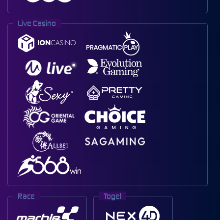
Live Casino
Race
Togel