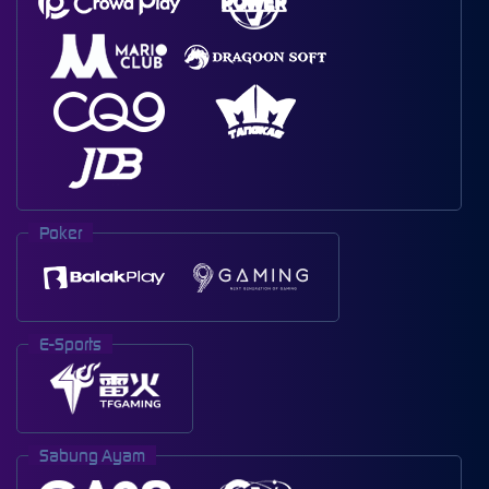
Poker
E-Sports
Sabung Ayam