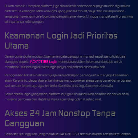
Bukan cuma itu, tampilan platform juga dibuat lebih sederhana supaya mudah digunakan
oleh semua kalangan. Menu navigasi yang jelas membuat player baru sekalipun bisa
langsung memahami cara login, mencari permainan favorit, hingga mengakses fitur penting
lainnya tanpa kebingungan.
Keamanan Login Jadi Prioritas
Utama
Dalam dunia digital modern, keamanan data pengguna menjadi aspek yang tidak bisa
dianggap sepele.
JACKPOT168 Login
menerapkan sistem keamanan berlapis untuk
membantu melindungi aktivitas login player dari potensi akses tidak sah.
Penggunaan link alternatif resmi juga menjadi bagian penting untuk menjaga keamanan
akun. Karena itu, player disarankan hanya menggunakan akses yang benar-benar berasal
dari sumber terpercaya agar terhindar dari risiko phishing atau pencurian data.
Selain sistem login yang aman, platform ini juga rutin melakukan pembaruan server demi
menjaga performa dan stabilitas akses agar tetap optimal setiap saat.
Akses 24 Jam Nonstop Tanpa
Gangguan
Salah satu keunggulan yang membuat JACKPOT168 semakin dikenal adalah kemudahan