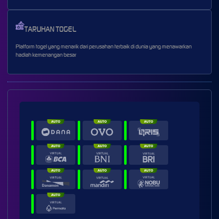
TARUHAN TOGEL
Platform togel yang menarik dari perusahan terbaik di dunia yang menawarkan
hadiah kemenangan besar