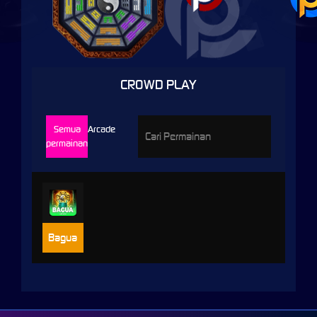
CROWD PLAY
Semua
Arcade
permainan
Bagua