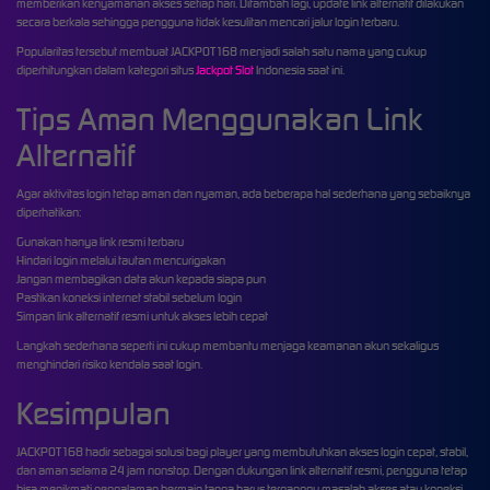
memberikan kenyamanan akses setiap hari. Ditambah lagi, update link alternatif dilakukan
secara berkala sehingga pengguna tidak kesulitan mencari jalur login terbaru.
Popularitas tersebut membuat JACKPOT168 menjadi salah satu nama yang cukup
diperhitungkan dalam kategori situs
Jackpot Slot
Indonesia saat ini.
Tips Aman Menggunakan Link
Alternatif
Agar aktivitas login tetap aman dan nyaman, ada beberapa hal sederhana yang sebaiknya
diperhatikan:
Gunakan hanya link resmi terbaru
Hindari login melalui tautan mencurigakan
Jangan membagikan data akun kepada siapa pun
Pastikan koneksi internet stabil sebelum login
Simpan link alternatif resmi untuk akses lebih cepat
Langkah sederhana seperti ini cukup membantu menjaga keamanan akun sekaligus
menghindari risiko kendala saat login.
Kesimpulan
JACKPOT168 hadir sebagai solusi bagi player yang membutuhkan akses login cepat, stabil,
dan aman selama 24 jam nonstop. Dengan dukungan link alternatif resmi, pengguna tetap
bisa menikmati pengalaman bermain tanpa harus terganggu masalah akses atau koneksi.