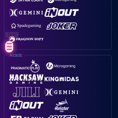
Tap!
Arcade