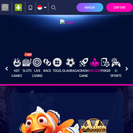
MASUK
DAFTAR
HOT
SLOTS
LIVE
RACE
TOGEL
OLAHRAGA
CRASH
ARCADE
POKER
E-
SABUN
GAMES
CASINO
GAME
SPORTS
AYAM