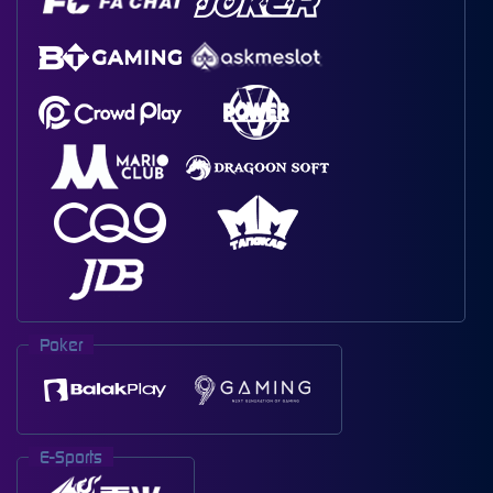
Poker
E-Sports