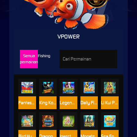
VPOWER
Semua
Fishing
permainan
Fantasy Unicorn
King Kong’s Rampage
Legendary Panda
Daily Fishing
Li Kui Pi Yu
Bird Hunter
Dragon Storm
Insect Paradise
Monster Awaken plus
Sea Food Paradise II Plus