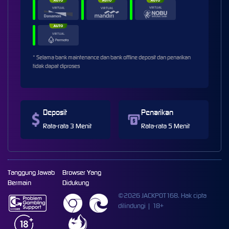
* Selama bank maintenance dan bank offline deposit dan penarikan
tidak dapat diproses
Deposit
Penarikan
Rata-rata 3 Menit
Rata-rata 5 Menit
Tanggung Jawab
Browser Yang
Bermain
Didukung
©2026 JACKPOT168. Hak cipta
dilindungi | 18+