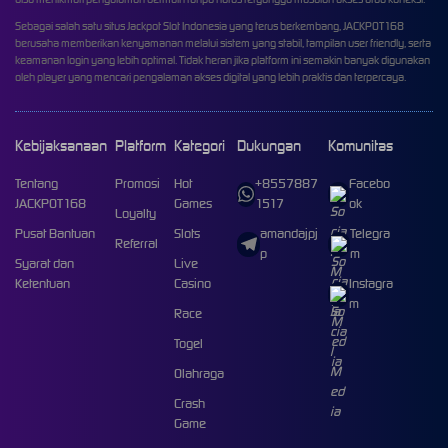
Sebagai salah satu situs Jackpot Slot Indonesia yang terus berkembang, JACKPOT168
berusaha memberikan kenyamanan melalui sistem yang stabil, tampilan user friendly, serta
keamanan login yang lebih optimal. Tidak heran jika platform ini semakin banyak digunakan
oleh player yang mencari pengalaman akses digital yang lebih praktis dan terpercaya.
Kebijaksanaan
Platform
Kategori
Dukungan
Komunitas
Tentang
Promosi
Hot
+8557887
Facebo
JACKPOT168
Games
1517
ok
Loyalty
Pusat Bantuan
Slots
amandajpj
Telegra
Referral
p
m
Syarat dan
Live
Ketentuan
Casino
Instagra
m
Race
Togel
Olahraga
Crash
Game