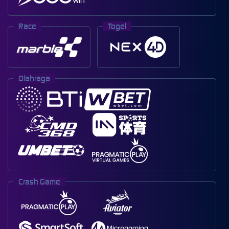
Race
Togel
Olahraga
Crash Game