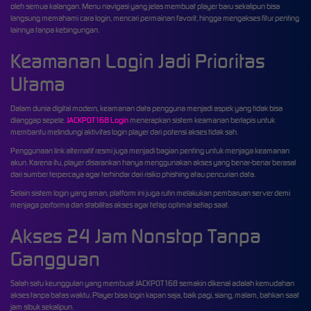
oleh semua kalangan. Menu navigasi yang jelas membuat player baru sekalipun bisa
langsung memahami cara login, mencari permainan favorit, hingga mengakses fitur penting
lainnya tanpa kebingungan.
Keamanan Login Jadi Prioritas
Utama
Dalam dunia digital modern, keamanan data pengguna menjadi aspek yang tidak bisa
dianggap sepele.
JACKPOT168 Login
menerapkan sistem keamanan berlapis untuk
membantu melindungi aktivitas login player dari potensi akses tidak sah.
Penggunaan link alternatif resmi juga menjadi bagian penting untuk menjaga keamanan
akun. Karena itu, player disarankan hanya menggunakan akses yang benar-benar berasal
dari sumber terpercaya agar terhindar dari risiko phishing atau pencurian data.
Selain sistem login yang aman, platform ini juga rutin melakukan pembaruan server demi
menjaga performa dan stabilitas akses agar tetap optimal setiap saat.
Akses 24 Jam Nonstop Tanpa
Gangguan
Salah satu keunggulan yang membuat JACKPOT168 semakin dikenal adalah kemudahan
akses tanpa batas waktu. Player bisa login kapan saja, baik pagi, siang, malam, bahkan saat
jam sibuk sekalipun.