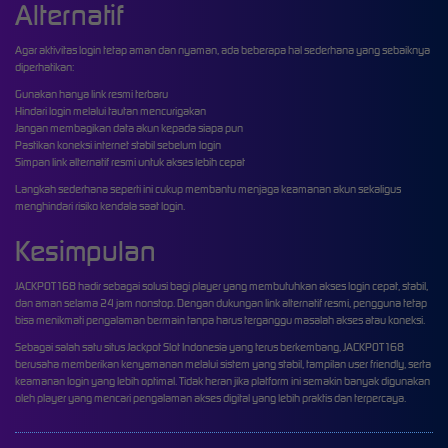
Alternatif
Agar aktivitas login tetap aman dan nyaman, ada beberapa hal sederhana yang sebaiknya
diperhatikan:
Gunakan hanya link resmi terbaru
Hindari login melalui tautan mencurigakan
Jangan membagikan data akun kepada siapa pun
Pastikan koneksi internet stabil sebelum login
Simpan link alternatif resmi untuk akses lebih cepat
Langkah sederhana seperti ini cukup membantu menjaga keamanan akun sekaligus
menghindari risiko kendala saat login.
Kesimpulan
JACKPOT168 hadir sebagai solusi bagi player yang membutuhkan akses login cepat, stabil,
dan aman selama 24 jam nonstop. Dengan dukungan link alternatif resmi, pengguna tetap
bisa menikmati pengalaman bermain tanpa harus terganggu masalah akses atau koneksi.
Sebagai salah satu situs Jackpot Slot Indonesia yang terus berkembang, JACKPOT168
berusaha memberikan kenyamanan melalui sistem yang stabil, tampilan user friendly, serta
keamanan login yang lebih optimal. Tidak heran jika platform ini semakin banyak digunakan
oleh player yang mencari pengalaman akses digital yang lebih praktis dan terpercaya.