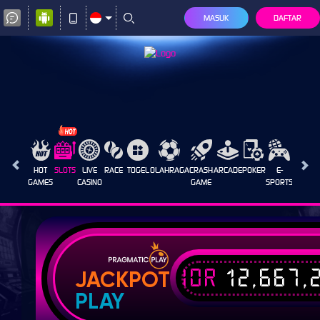
MASUK
DAFTAR
HOT
SLOTS
LIVE
RACE
TOGEL
OLAHRAGA
CRASH
ARCADE
POKER
E-
SABUN
GAMES
CASINO
GAME
SPORTS
AYAM
IDR
12,667,
JACKPOT
PLAY