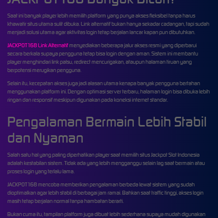
Saat ini banyak player lebih memilih platform yang punya akses fleksibel tanpa harus
khawatir situs utama sulit dibuka. Link alternatif bukan hanya sekadar cadangan, tapi sudah
menjadi solusi utama agar aktivitas login tetap berjalan lancar kapan pun dibutuhkan.
JACKPOT168 Link Alternatif
menyediakan beberapa jalur akses resmi yang diperbarui
secara berkala supaya pengguna tetap bisa login dengan aman. Sistem ini membantu
player menghindari link palsu, redirect mencurigakan, ataupun halaman tiruan yang
berpotensi merugikan pengguna.
Selain itu, kecepatan akses juga jadi alasan utama kenapa banyak pengguna bertahan
menggunakan platform ini. Dengan optimasi server terbaru, halaman login bisa dibuka lebih
ringan dan responsif meskipun digunakan pada koneksi internet standar.
Pengalaman Bermain Lebih Stabil
dan Nyaman
Salah satu hal yang paling diperhatikan player saat memilih situs Jackpot Slot Indonesia
adalah kestabilan sistem. Tidak ada yang lebih mengganggu selain lag saat bermain atau
proses login yang terlalu lama.
JACKPOT168 mencoba memberikan pengalaman berbeda lewat sistem yang sudah
dioptimalkan agar lebih stabil di berbagai jam ramai. Bahkan saat traffic tinggi, akses login
masih tetap berjalan normal tanpa hambatan berarti.
Bukan cuma itu, tampilan platform juga dibuat lebih sederhana supaya mudah digunakan