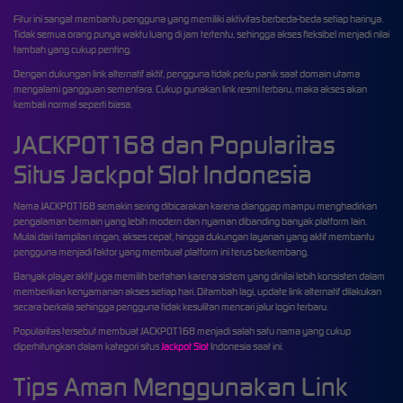
Fitur ini sangat membantu pengguna yang memiliki aktivitas berbeda-beda setiap harinya.
Tidak semua orang punya waktu luang di jam tertentu, sehingga akses fleksibel menjadi nilai
tambah yang cukup penting.
Dengan dukungan link alternatif aktif, pengguna tidak perlu panik saat domain utama
mengalami gangguan sementara. Cukup gunakan link resmi terbaru, maka akses akan
kembali normal seperti biasa.
JACKPOT168 dan Popularitas
Situs Jackpot Slot Indonesia
Nama JACKPOT168 semakin sering dibicarakan karena dianggap mampu menghadirkan
pengalaman bermain yang lebih modern dan nyaman dibanding banyak platform lain.
Mulai dari tampilan ringan, akses cepat, hingga dukungan layanan yang aktif membantu
pengguna menjadi faktor yang membuat platform ini terus berkembang.
Banyak player aktif juga memilih bertahan karena sistem yang dinilai lebih konsisten dalam
memberikan kenyamanan akses setiap hari. Ditambah lagi, update link alternatif dilakukan
secara berkala sehingga pengguna tidak kesulitan mencari jalur login terbaru.
Popularitas tersebut membuat JACKPOT168 menjadi salah satu nama yang cukup
diperhitungkan dalam kategori situs
Jackpot Slot
Indonesia saat ini.
Tips Aman Menggunakan Link