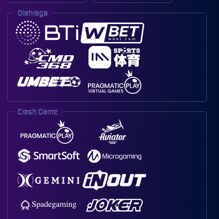
Olahraga
Crash Game