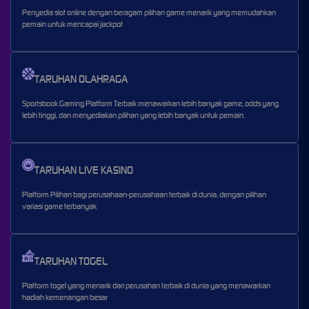
Penyedia slot online dengan beragam pilihan game menarik yang memudahkan
pemain untuk mencapai jackpot
TARUHAN OLAHRAGA
Sportsbook Gaming Platform Terbaik menawarkan lebih banyak game, odds yang
lebih tinggi, dan menyediakan pilihan yang lebih banyak untuk pemain.
TARUHAN LIVE KASINO
Platform Pilihan bagi perusahaan-perusahaan terbaik di dunia, dengan pilihan
variasi game terbanyak
TARUHAN TOGEL
Platform togel yang menarik dari perusahan terbaik di dunia yang menawarkan
hadiah kemenangan besar