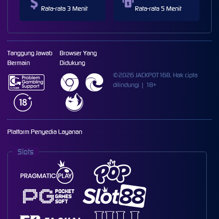
Rata-rata 3 Menit
Rata-rata 5 Menit
Tanggung Jawab
Browser Yang
Bermain
Didukung
©2026 JACKPOT168. Hak cipta
dilindungi | 18+
Platform Penyedia Layanan
Slots