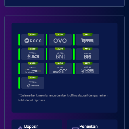
* Selama bank maintenance dan bank offline deposit dan penarikan
tidak dapat diproses
Deposit
Penarikan