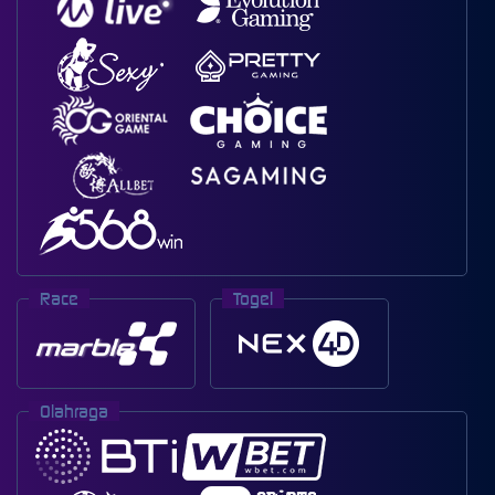
Race
Togel
Olahraga