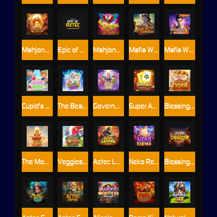
Mahjong Legacy
Epic of Aztec
Mahjong of the Phoenix
Mafia Ways
Mafia Ways II : Metro Haven Heist
Cupid's Garden
The Beat of Olympus 1000
Government Joke
Super Ace X
Blessing of the Tiger
The Monkey King
Veggies Bonanza
Aztec Legend
Neko Reborn
Blessing of the Dragon