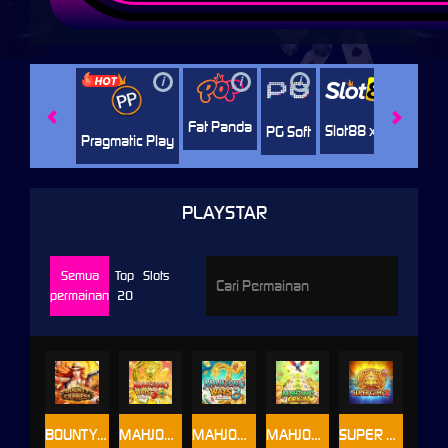
i
i
i
i
i
Facha
Fat Panda
Slot88 x PP
PG Soft
Pragmatic Play
PLAYSTAR
Semua
Top
Slots
permainan
20
BOUNTY EXPRESS
MAHJONG WAYS 3+
MAHJONG WAYS 3
MAHJONG：ORIGIN
SUPER GEMS 2