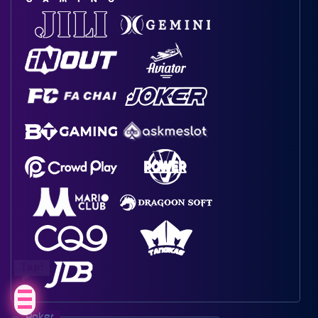
Tap!
Poker