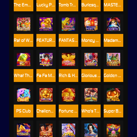
The Empire
Lucky Poker 2
Tomb Treasure
Burlesque 2
MASTER HAHA
Rat of Wealth
FEATURE BUY - Golden Pig
FANTASY - SOUTHEAST ASIA
Money Meow
Madame Caroline
What The FA
Fa Fa Monkey
Rich & Happy
Glorious Kingdom
Golden Week
PS Club
Challenge・Golden Pig
Fortune Teller
Who's The Boss
Super Boom