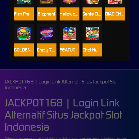
Fish Prawn Crab
Elephant
Halloween
Santa Claus
DIAO CHAN FA DA CAI
GOLDEN JADE
Crazy 777
FEATURE BUY・CHRISTMAS EXPRESS
Chef Husky
JACKPOT168 | Login Link Alternatif Situs Jackpot Slot
Indonesia
JACKPOT168 | Login Link
Alternatif Situs Jackpot Slot
Indonesia
Di tengah perkembangan dunia hiburan digital yang semakin cepat, kebutuhan player