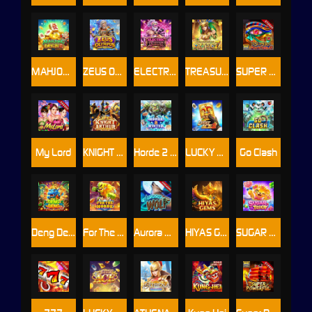
MAHJONG: ORIGIN 2
ZEUS OF OLYMPUS
ELECTRIC ZEUS
TREASURES OF AZTEC Z
SUPER AWESOME
My Lord
KNIGHT ARTHUR
Horde 2 Winter
LUCKY ACE 2
Go Clash
Deng Deng
For The Horde
Aurora Wolf
HIYAS GEMS
SUGAR TEDDY