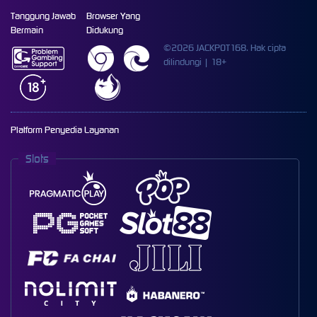
Tanggung Jawab
Browser Yang
Bermain
Didukung
©2026 JACKPOT168. Hak cipta
dilindungi | 18+
Platform Penyedia Layanan
Slots