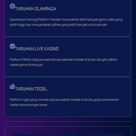
TARUHAN OLAHRAGA
Sportsbook Gaming Platform Terbaik menawarkan lebih banyak game, odds yang
lebih tinggi, dan menyediakan pilihan yang lebih banyak untuk pemain.
TARUHAN LIVE KASINO
Platform Pilihan bagi perusahaan-perusahaan terbaik di dunia, dengan pilihan
variasi game terbanyak
TARUHAN TOGEL
Platform togel yang menarik dari perusahan terbaik di dunia yang menawarkan
hadiah kemenangan besar