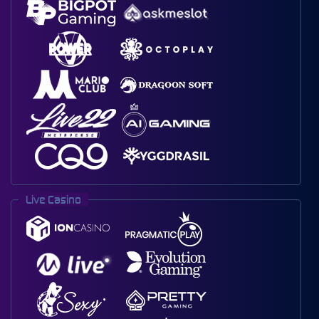
Live Casino