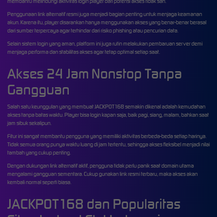
membantu melindungi aktivitas login player dari potensi akses tidak sah.
Penggunaan link alternatif resmi juga menjadi bagian penting untuk menjaga keamanan
akun. Karena itu, player disarankan hanya menggunakan akses yang benar-benar berasal
dari sumber terpercaya agar terhindar dari risiko phishing atau pencurian data.
Selain sistem login yang aman, platform ini juga rutin melakukan pembaruan server demi
menjaga performa dan stabilitas akses agar tetap optimal setiap saat.
Akses 24 Jam Nonstop Tanpa
Gangguan
Salah satu keunggulan yang membuat JACKPOT168 semakin dikenal adalah kemudahan
akses tanpa batas waktu. Player bisa login kapan saja, baik pagi, siang, malam, bahkan saat
jam sibuk sekalipun.
Fitur ini sangat membantu pengguna yang memiliki aktivitas berbeda-beda setiap harinya.
Tidak semua orang punya waktu luang di jam tertentu, sehingga akses fleksibel menjadi nilai
tambah yang cukup penting.
Dengan dukungan link alternatif aktif, pengguna tidak perlu panik saat domain utama
mengalami gangguan sementara. Cukup gunakan link resmi terbaru, maka akses akan
kembali normal seperti biasa.
JACKPOT168 dan Popularitas